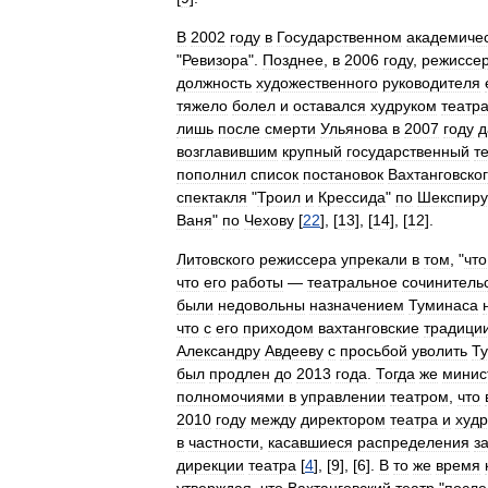
В
2002
году
в
Государственном
академиче
"
Ревизора
".
Позднее
,
в
2006
году
,
режиссе
должность
художественного
руководителя
тяжело
болел
и
оставался
худруком
театр
лишь
после
смерти
Ульянова
в
2007
году
д
возглавившим
крупный
государственный
т
пополнил
список
постановок
Вахтанговско
спектакля
"
Троил
и
Крессида
"
по
Шекспиру
Ваня
"
по
Чехову
[
22
], [
13
], [
14
], [
12
].
Литовского
режиссера
упрекали
в
том
, "
что
что
его
работы
—
театральное
сочинитель
были
недовольны
назначением
Туминаса
что
с
его
приходом
вахтанговские
традици
Александру
Авдееву
с
просьбой
уволить
Т
был
продлен
до
2013
года
.
Тогда
же
минис
полномочиями
в
управлении
театром
,
что
2010
году
между
директором
театра
и
худ
в
частности
,
касавшиеся
распределения
з
дирекции
театра
[
4
], [
9
], [
6
].
В
то
же
время