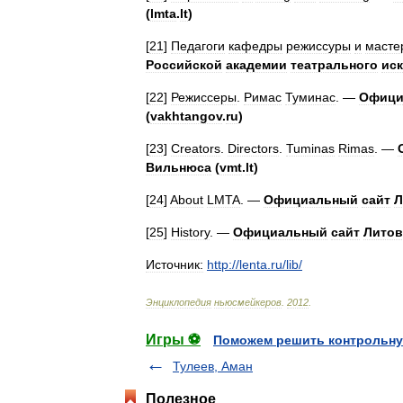
(
lmta
.
lt
)
[
21
]
Педагоги
кафедры
режиссуры
и
масте
Российской
академии
театрального
иск
[
22
]
Режиссеры
.
Римас
Туминас
. —
Офици
(
vakhtangov
.
ru
)
[
23
]
Creators
.
Directors
.
Tuminas
Rimas
. —
Вильнюса
(
vmt
.
lt
)
[
24
]
About
LMTA
. —
Официальный
сайт
Л
[
25
]
History
. —
Официальный
сайт
Литов
Источник:
http:
//
lenta
.
ru
/
lib
/
Энциклопедия
ньюсмейкеров
.
2012
.
Игры ⚽
Поможем решить контрольну
Тулеев, Аман
Полезное