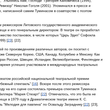
), "
Улыбнись
нам
,
Господи
"
Григория
Кановичюса
(
1994
),
Ревизор
"
Николая
Гоголя
(
2001
).
Упоминался
в
прессе
и
е
,
написанной
самим
Туминасом
в
соавторстве
с
поэтом
м
режиссером
Литовского
государственного
академического
еще
и
его
генеральным
директором
.
В
театре
он
проработал
жество
постановок
,
в
числе
которых
"
Царь
Эдип
"
Софокла
999
) [
23
], [
22
].
ей
по
произведениям
различных
авторов
,
он
посетил
с
кже
Северную
Корею
,
США
,
Канаду
,
Колумбию
и
Мексику
.
Как
трах
России
,
Швеции
,
Исландии
,
Великобритании
,
Финляндии
и
время
успешно
участвовали
в
международных
театральных
реатом
российской
национальной
театральной
премии
убежный
спектакль
" [
16
].
Вскоре
после
этого
режиссера
оду
на
его
сцене
состоялась
премьера
спектакля
Туминаса
иллера
"
Мария
Стюарт
" [
22
].
Отмечалось
,
что
это
была
не
еще
в
1979
году
в
Драматическом
театре
имени
К
.
С
.
ль
"
Мелодия
для
павлина
"
по
Освальду
Заграднику
[
22
], [
23
],