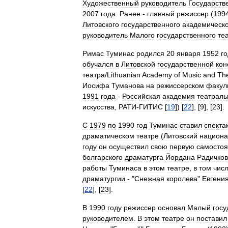
Художественный
руководитель
Государств
2007
года
.
Ранее
-
главный
режиссер
(
199
Литовского
государственного
академическо
руководитель
Малого
государственного
те
Римас
Туминас
родился
20
января
1952
г
обучался
в
Литовской
государственной
кон
театра
/
Lithuanian
Academy
of
Music
and
Th
Иосифа
Туманова
на
режиссерском
факул
1991
года
-
Российская
академия
театраль
искусства
,
РАТИ
-
ГИТИС
[
19
]) [
22
], [
9
], [
23
].
С
1979
по
1990
год
Туминас
ставил
спекта
драматическом
театре
(
Литовский
национ
году
он
осуществил
свою
первую
самосто
болгарского
драматурга
Йордана
Радичко
работы
Туминаса
в
этом
театре
,
в
том
чис
драматургии
- "
Снежная
королева
"
Евгени
[
22
], [
23
].
В
1990
году
режиссер
основал
Малый
гос
руководителем
.
В
этом
театре
он
поставил