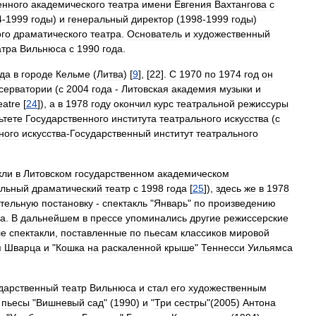
енного
академического
театра
имени
Евгения
Вахтангова
с
4
-
1999
годы
)
и
генеральный
директор
(
1998
-
1999
годы
)
го
драматического
театра
.
Основатель
и
художественный
атра
Вильнюса
с
1990
года
.
ода
в
городе
Кельме
(
Литва
) [
9
], [
22
].
С
1970
по
1974
год
он
серватории
(
с
2004
года
-
Литовская
академия
музыки
и
eatre
[
24
]),
а
в
1978
году
окончил
курс
театральной
режиссуры
ьтете
Государственного
института
театрального
искусства
(
с
ного
искусства
-
Государственный
институт
театрального
кли
в
Литовском
государственном
академическом
альный
драматический
театр
с
1998
года
[
25
]),
здесь
же
в
1978
ятельную
постановку
-
спектакль
"
Январь
"
по
произведению
ва
.
В
дальнейшем
в
прессе
упоминались
другие
режиссерские
ле
спектакли
,
поставленные
по
пьесам
классиков
мировой
я
Шварца
и
"
Кошка
на
раскаленной
крыше
"
Теннесси
Уильямса
ударственный
театр
Вильнюса
и
стал
его
художественным
пьесы
"
Вишневый
сад
" (
1990
)
и
"
Три
сестры
"(
2005
)
Антона