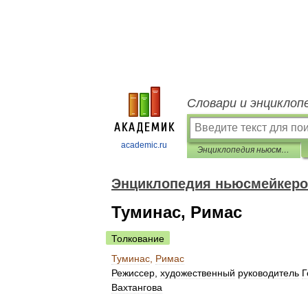
Словари и энциклоп
academic.ru
Энциклопедия ньюсмейкеров
Энциклопедия ньюсмейкер
Туминас, Римас
Толкование
Туминас
,
Римас
Режиссер
,
художественный
руководитель
Г
Вахтангова