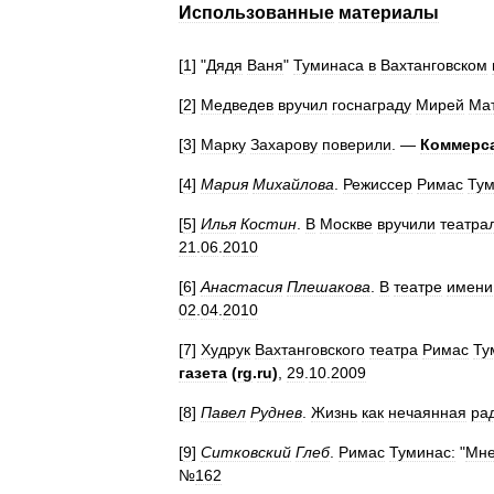
Использованные
материалы
[
1
] "
Дядя
Ваня
"
Туминаса
в
Вахтанговском
[
2
]
Медведев
вручил
госнаграду
Мирей
Ма
[
3
]
Марку
Захарову
поверили
. —
Коммерс
[
4
]
Мария
Михайлова
.
Режиссер
Римас
Тум
[
5
]
Илья
Костин
.
В
Москве
вручили
театра
21
.
06
.
2010
[
6
]
Анастасия
Плешакова
.
В
театре
имени
02
.
04
.
2010
[
7
]
Худрук
Вахтанговского
театра
Римас
Ту
газета
(
rg
.
ru
)
,
29
.
10
.
2009
[
8
]
Павел
Руднев
.
Жизнь
как
нечаянная
ра
[
9
]
Ситковский
Глеб
.
Римас
Туминас:
"
Мн
№
162