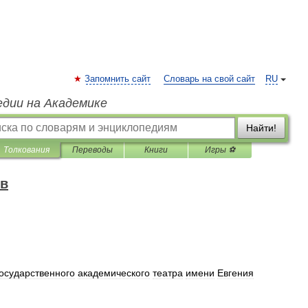
Запомнить сайт
Словарь на свой сайт
RU
едии на Академике
Найти!
Толкования
Переводы
Книги
Игры ⚽
ов
осударственного
академического
театра
имени
Евгения