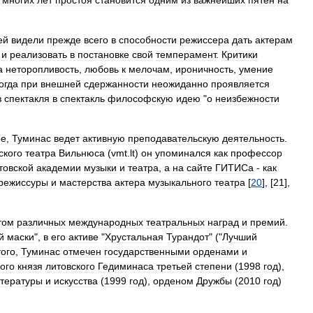
многих
лет
простоя
становится
одним
из
важнейших
пятен
на
ей
видели
прежде
всего
в
способности
режиссера
дать
актерам
и
реализовать
в
постановке
свой
темперамент
.
Критики
а
неторопливость
,
любовь
к
мелочам
,
ироничность
,
умение
огда
при
внешней
сдержанности
неожиданно
проявляется
з
спектакля
в
спектакль
философскую
идею
"
о
неизбежности
ре
,
Туминас
ведет
активную
преподавательскую
деятельность
.
ского
театра
Вильнюса
(
vmt
.
lt
)
он
упоминался
как
профессор
товской
академии
музыки
и
театра
,
а
на
сайте
ГИТИСа
-
как
режиссуры
и
мастерства
актера
музыкального
театра
[
20
], [
21
],
том
различных
международных
театральных
наград
и
премий
.
й
маски
",
в
его
активе
"
Хрустальная
Турандот
" ("
Лучший
того
,
Туминас
отмечен
государственными
орденами
и
ого
князя
литовского
Гедиминаса
третьей
степени
(
1998
год
),
тературы
и
искусства
(
1999
год
),
орденом
Дружбы
(
2010
год
)