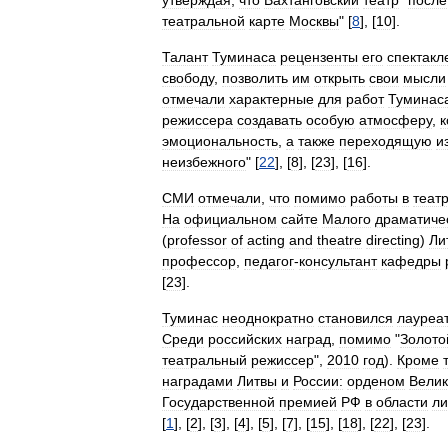
утверждая
,
что
Вахтанговский
театр
"
после
театральной
карте
Москвы
" [
8
], [
10
].
Талант
Туминаса
рецензенты
его
спектакл
свободу
,
позволить
им
открыть
свои
мысли
отмечали
характерные
для
работ
Туминас
режиссера
создавать
особую
атмосферу
,
к
эмоциональность
,
а
также
переходящую
и
неизбежного
" [
22
], [
8
], [
23
], [
16
].
СМИ
отмечали
,
что
помимо
работы
в
теат
На
официальном
сайте
Малого
драматиче
(
professor
of
acting
and
theatre
directing
)
Ли
профессор
,
педагог
-
консультант
кафедры
[
23
].
Туминас
неоднократно
становился
лауреа
Среди
российских
наград
,
помимо
"
Золото
театральный
режиссер
",
2010
год
).
Кроме
наградами
Литвы
и
России:
орденом
Велик
Государственной
премией
РФ
в
области
ли
[
1
], [
2
], [
3
], [
4
], [
5
], [
7
], [
15
], [
18
], [
22
], [
23
].