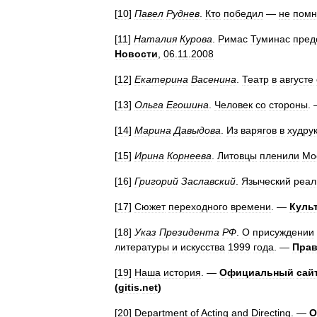
[
10
]
Павел
Руднев
.
Кто
победил
—
не
пом
[
11
]
Наталия
Курова
.
Римас
Туминас
пред
Новости
,
06
.
11
.
2008
[
12
]
Екатерина
Васенина
.
Театр
в
августе
[
13
]
Ольга
Егошина
.
Человек
со
стороны
.
[
14
]
Марина
Давыдова
.
Из
варягов
в
худру
[
15
]
Ирина
Корнеева
.
Литовцы
пленили
Мо
[
16
]
Григорий
Заславский
.
Языческий
реал
[
17
]
Сюжет
переходного
времени
. —
Куль
[
18
]
Указ
Президента
РФ
.
О
присуждении
литературы
и
искусства
1999
года
. —
Прав
[
19
]
Наша
история
. —
Официальный
сай
(
gitis
.
net
)
[
20
]
Department
of
Acting
and
Directing
. —
О