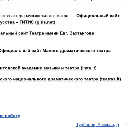
рства
актера
музыкального
театра
. —
Официальный
сайт
усства
–
ГИТИС
(
gitis
.
net
)
альный
сайт
Театра
имени
Евг
.
Вахтангова
Официальный
сайт
Малого
драматического
театра
итовской
академии
музыки
и
театра
(
lmta
.
lt
)
ского
национального
драматического
театра
(
teatras
.
lt
)
ю работу
Турбанов, Александр