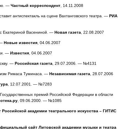
ню
. —
Частный
корреспондент
,
14
.
11
.
2008
ставит
антиспектакль
на
сцене
Вахтанговского
театра
. —
РИА
с
Екатериной
Васениной
. —
Новая
газета
,
22
.
08
.
2007
 —
Новые
известия
,
04
.
06
.
2007
ки
. —
Известия
,
04
.
06
.
2007
скву
. —
Российская
газета
,
29
.
07
.
2006
. — №
4131
изм
Римаса
Туминаса
. —
Независимая
газета
,
28
.
07
.
2006
тура
,
12
.
07
.
2001
. — №
7283
Государственных
премий
Российской
Федерации
в
области
отека
.
ру
,
09
.
06
.
2000
. — №
1085
т
Российской
академии
театрального
искусства
–
ГИТИС
фициальный
сайт
Литовской
академии
музыки
и
театра