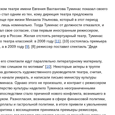
ском
театре
имени
Евгения
Вахтангова
Туминас
показал
своего
р
стал
одним
из
тех
,
кому
дирекция
театра
предложила
еще
при
жизни
Михаила
Ульянова
,
который
в
этот
период
а
лишь
номинально
.
Тогда
Туминас
от
должности
отказался
,
и
ал
свое
согласие
,
став
первым
иностранным
режиссером
,
еатр
в
России
.
Желая
отстоять
репертуарный
театр
,
Туминас
го
театра
классикой:
в
2008
году
[
11
], [
10
]
состоялась
премьера
,
а
в
2009
году
[
9
], [
8
]
режиссер
поставил
спектакль
"
Дядя
его
спектакли
идут
параллельно
литературному
материалу
,
ство
слишком
по
мотивам
" [
10
].
Некоторые
актеры
в
труппе
на
должность
художественного
руководителя
театра
,
считая
,
и
начали
умирать
,
и
написали
письмо
министру
культуры
уминаса
.
Однако
этого
не
произошло
,
и
контракт
с
режиссером
терство
культуры
наделило
Туминаса
неограниченными
впоследствии
стало
причиной
нового
конфликта
,
возникшего
в
руком
.
Разногласия
,
возникшие
в
сфере
финансовой
политики
,
арплаты
и
гастрольной
политики
,
в
итоге
привели
к
увольнению
критика
с
восхищением
принимала
премьеры
режиссера
,