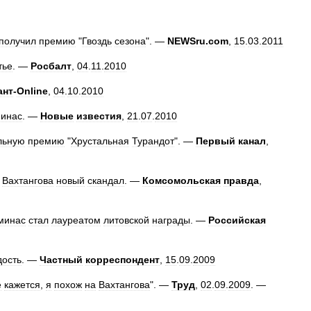
получил
премию
"
Гвоздь
сезона
". —
NEWSru
.
com
,
15
.
03
.
2011
тье
. —
Росбалт
,
04
.
11
.
2010
ант
-
Online
,
04
.
10
.
2010
инас
. —
Новые
известия
,
21
.
07
.
2010
льную
премию
"
Хрустальная
Турандот
". —
Первый
канал
,
Вахтангова
новый
скандал
. —
Комсомольская
правда
,
минас
стал
лауреатом
литовской
награды
. —
Российская
дость
. —
Частный
корреспондент
,
15
.
09
.
2009
е
кажется
,
я
похож
на
Вахтангова
". —
Труд
,
02
.
09
.
2009
. —