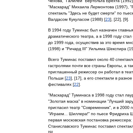
Чехова
, "
Галилей
"
Бертольта
Брехта
(
1992
"
Маскарад
"
Михаила
Лермонтова
(
1997
), "
спектакль
"
Здесь
не
будет
смерти
"
по
пьес
Валдасом
Кукуласом
(
1988
) [
23
], [
22
], [
9
].
В
1994
году
Туминас
был
назначен
главны
драматического
театра
,
а
в
1998
году
стал
до
1999
года
,
осуществив
за
это
время
мно
(
1998
)
и
"
Ричард
III
"
Уильяма
Шекспира
(
1
Всего
Туминас
поставил
около
40
спектакл
гастролями
почти
все
страны
Европы
,
а
та
приглашенный
режиссер
он
работал
в
теа
Польши
[
23
], [
17
],
а
его
спектакли
в
разное
фестивалях
[
22
].
"
Маскарад
"
Туминаса
в
1998
году
стал
лау
"
Золотая
маска
"
в
номинации
"
Лучший
зар
пригласил
театр
"
Современник
",
и
в
2000
г
"
Играем
...
Шиллера
!"
по
пьесе
Фридриха
Ш
первая
московская
постановка
режиссера:
Станиславского
Туминас
поставил
спектак
[
9
].